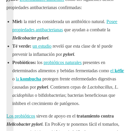
propiedades antibacterianas confirmadas:
Miel:
la miel es considerada un antibiótico natural.
Posee
propiedades antibacterianas
que ayudan a combatir la
Helicobacter pylori
.
Té verde:
un estudio
reveló que esta clase de té puede
prevenir la inflamación por
pylori
.
Probióticos:
los
probióticos naturales
presentes en
determinados alimentos y bebidas fermentadas como
el
kéfir
o
la
kombucha
protegen frente enfermedades digestivas
causadas por
pylori
. Contienen cepas de
Lactobacillus
,
L.
acidophilus
o bifidobacterias; bacterias beneficiosas que
inhiben el crecimiento de patógenos.
Los probióticos
sirven de apoyo en el
tratamiento contra
Helicobacter pylori
. En ProKey te ponemos fácil el tomarlos,