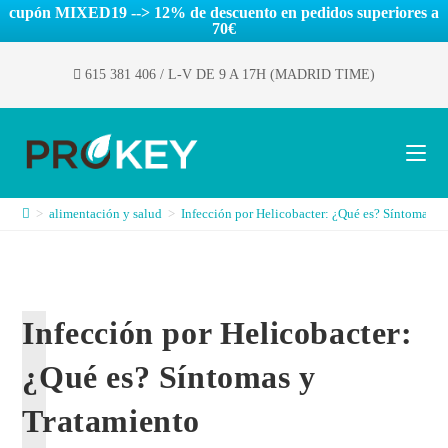
cupón MIXED19 --> 12% de descuento en pedidos superiores a
70€
615 381 406
/ L-V DE 9 A 17H (MADRID TIME)
>
alimentación y salud
>
Infección por Helicobacter: ¿Qué es? Síntomas y
Infección por Helicobacter:
¿Qué es? Síntomas y
Tratamiento