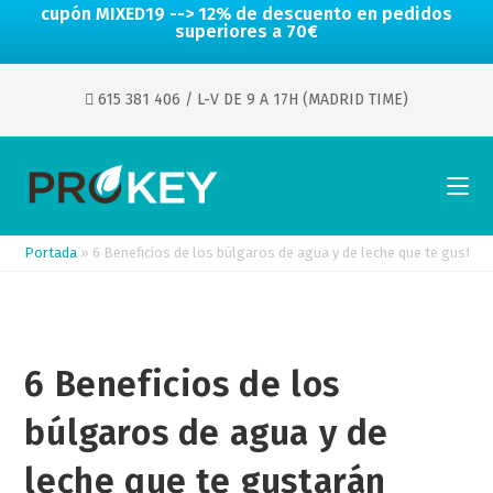
cupón MIXED19 --> 12% de descuento en pedidos
superiores a 70€
615 381 406
/ L-V DE 9 A 17H (MADRID TIME)
Portada
»
6 Beneficios de los búlgaros de agua y de leche que te gustar
6 Beneficios de los
búlgaros de agua y de
leche que te gustarán