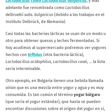
Lactobacillus
como
Lactobacillus bulgaricus
, y más
adelante fue renombrada como
Lactobacillus
delbruekii subs. bulgaricus
(debido a los trabajos en el
Instituto Delbrück, de Alemania).
Casi todas las bacterias lácticas se usan de un modo u
otro para obtener quesos y leches fermentadas. Si
hoy acudimos al supermercado podremos ver yogures
hechos con
biffidus
(otra bacteria láctica),
Lactobacillus acidophilus
,
Lactobacillus casei
, … la lista
sería interminable.
Otro ejemplo, en Bulgaria tienen una bebida llamada
airian
que es una mezcla entre yogur y agua y es muy
consumida. Es tan común el término
yogur búlgaro
(que sería el yogur estándar), que hasta se pueden
encontrar discusiones sobre el origen del yogur en sí,