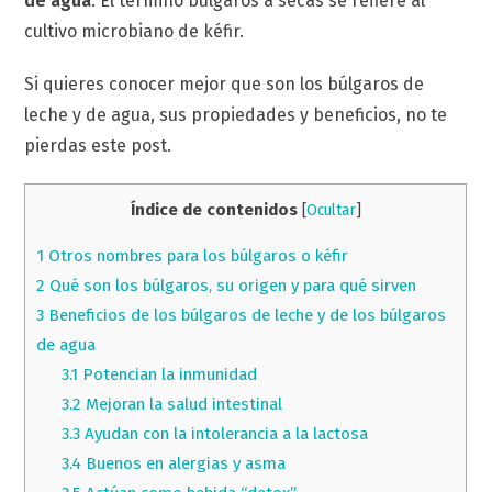
de agua
. El término búlgaros a secas se refiere al
cultivo microbiano de kéfir.
Si quieres conocer mejor que son los búlgaros de
leche y de agua, sus propiedades y beneficios, no te
pierdas este post.
Índice de contenidos
[
Ocultar
]
1
Otros nombres para los búlgaros o kéfir
2
Qué son los búlgaros, su origen y para qué sirven
3
Beneficios de los búlgaros de leche y de los búlgaros
de agua
3.1
Potencian la inmunidad
3.2
Mejoran la salud intestinal
3.3
Ayudan con la intolerancia a la lactosa
3.4
Buenos en alergias y asma