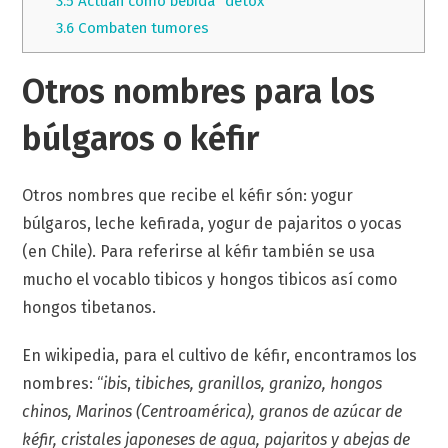
3.5
Actúan como bebida “detox”
3.6
Combaten tumores
Otros nombres para los
búlgaros o kéfir
Otros nombres que recibe el kéfir són: yogur
búlgaros, leche kefirada, yogur de pajaritos o yocas
(en Chile). Para referirse al kéfir también se usa
mucho el vocablo tibicos y hongos tibicos así como
hongos tibetanos.
En wikipedia, para el cultivo de kéfir, encontramos los
nombres: “
ibis
,
tibic
hes, granillos, granizo, hongos
chinos, Marinos (Centroamérica), granos de azúcar de
kéfir, cristales japoneses de agua, pajaritos y abejas de