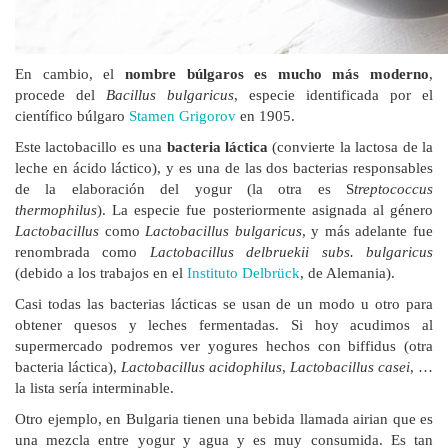
En cambio, el
nombre búlgaros es mucho más moderno
,
procede del
Bacillus bulgaricus
, especie identificada por el
científico búlgaro
Stamen Grigorov
en 1905.
Este lactobacillo es una
bacteria láctica
(convierte la lactosa de la
leche en ácido láctico), y es una de las dos bacterias responsables
de la elaboración del yogur (la otra es S
treptococcus
thermophilus
). La especie fue posteriormente asignada al género
Lactobacillus
como
Lactobacillus bulgaricus
, y más adelante fue
renombrada como
Lactobacillus delbruekii subs. bulgaricus
(debido a los trabajos en el
Instituto Delbrück
, de Alemania).
Casi todas las bacterias lácticas se usan de un modo u otro para
obtener quesos y leches fermentadas. Si hoy acudimos al
supermercado podremos ver yogures hechos con biffidus (otra
bacteria láctica),
Lactobacillus acidophilus
,
Lactobacillus casei
, …
la lista sería interminable.
Otro ejemplo, en Bulgaria tienen una bebida llamada airian que es
una mezcla entre yogur y agua y es muy consumida. Es tan