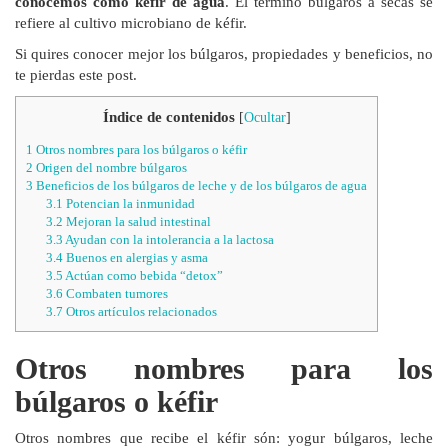
conocemos como kéfir de agua
. El término búlgaros a secas se
refiere al cultivo microbiano de kéfir.
Si quires conocer mejor los búlgaros, propiedades y beneficios, no
te pierdas este post.
Índice de contenidos
[
Ocultar
]
1
Otros nombres para los búlgaros o kéfir
2
Origen del nombre búlgaros
3
Beneficios de los búlgaros de leche y de los búlgaros de agua
3.1
Potencian la inmunidad
3.2
Mejoran la salud intestinal
3.3
Ayudan con la intolerancia a la lactosa
3.4
Buenos en alergias y asma
3.5
Actúan como bebida “detox”
3.6
Combaten tumores
3.7
Otros artículos relacionados
Otros nombres para los
búlgaros o kéfir
Otros nombres que recibe el kéfir són: yogur búlgaros, leche