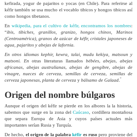
kefirada, yogur de pajaritos o yocas (en Chile). Para referirse al
kéfir también se usa mucho el vocablo tibicos y hongos tibicos así
como hongos tibetanos.
En
wikipedia, para el cultivo de kéfir, encontramos los nombres
:
“
ibis
,
tibic
hes, granillos, granizo, hongos chinos, Marinos
(Centroamérica), granos de azúcar de kéfir, cristales japoneses de
agua, pajaritos y abejas de lafornia.
En otros idiomas kephir, kewra, talai, mudu kekiya, matsoun y
matsoni. En
otras literaturas llamados
bébées
,
abejas
,
abejas
africanas
,
abejas australianas
,
abejas de gengibre
,
abejas de
vinagre
,
nueces de cerveza
,
semillas de cerveza
,
semillas de
“
cerveza japonesas
,
planta de cerveza
y
bálsamo de Galaad
.
Origen del nombre búlgaros
Aunque el origen del kéfir se pierde en los albores la la historia,
sabemos que surge en la zona del
Caúcaso
, cordillera montañosa
que separa Europa de Asia y cuyos países actuales más
importantes serían Rusia y Turquía.
De hecho,
el origen de la palabra
kéfir
es ruso
pero proviene del