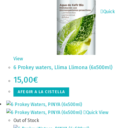
Quick
View
6 Prokey waters, Llima Llimona (6x500ml)
15,00
€
AFEGIR A LA CISTELLA
Quick View
Out of Stock