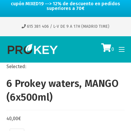
cupón MIXED19 --> 12% de descuento en pedidos
superiores a 70€
615 381 406
/ L-V DE 9 A 17H (MADRID TIME)
0
Selected:
6 Prokey waters, MANGO
(6x500ml)
40,00
€