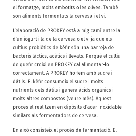
el formatge, molts embotits o les olives. També
són aliments fermentats la cervesa i el vi.
L’elaboració de PROKEY està a mig camí entre la
d’un iogurt i la de la cervesa o el vi ja que els
cultius probiòtics de kèfir són una barreja de
bacteris làctics, acètics i llevats. Perquè el cultiu
de quefir creixi en PROKEY cal alimentar-lo
correctament. A PROKEY ho fem amb sucre i
dàtils. El kèfir consumeix el sucre i molts
nutrients dels dàtils i genera àcids orgànics i
molts altres compostos (veure més). Aquest
procés el realitzem en dipòsits d’acer inoxidable
similars als fermentadors de cervesa.
En això consisteix el procés de fermentació. El