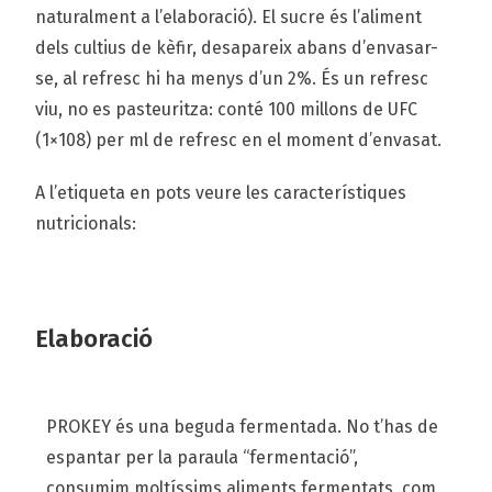
naturalment a l’elaboració). El sucre és l’aliment
dels cultius de kèfir, desapareix abans d’envasar-
se, al refresc hi ha menys d’un 2%. És un refresc
viu, no es pasteuritza: conté 100 millons de UFC
(1×108) per ml de refresc en el moment d’envasat.
A l’etiqueta en pots veure les característiques
nutricionals:
Elaboració
PROKEY és una beguda fermentada. No t’has de
espantar per la paraula “fermentació”,
consumim moltíssims aliments fermentats, com