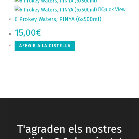
Quick View
6 Prokey Waters, PINYA (6x500ml)
15,00
€
AFEGIR A LA CISTELLA
T'agraden els nostres