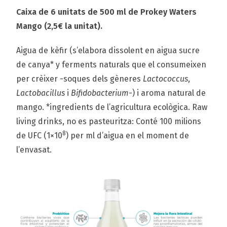
Caixa de 6 unitats de 500 ml de Prokey Waters
Mango (2,5€ la unitat).
Aigua de kèfir (s’elabora dissolent en aigua sucre
de canya* y ferments naturals que el consumeixen
per crèixer -soques dels gèneres
Lactococcus
,
Lactobacillus
i
Bifidobacterium
-) i aroma natural de
mango. *ingredients de l’agricultura ecològica. Raw
living drinks, no es pasteuritza: Conté 100 milions
8
de UFC (1×10
) per ml d’aigua en el moment de
l’envasat.