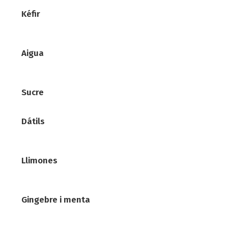
Kéfir
Aigua
Sucre
Dátils
Llimones
Gingebre i menta