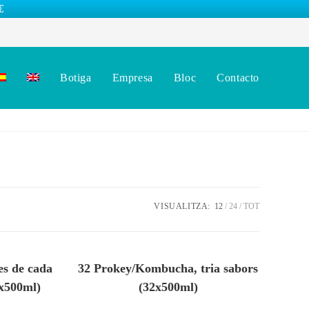
€
Botiga
Empresa
Bloc
Contacto
VISUALITZA:
12
24
TOT
es de cada
32 Prokey/Kombucha, tria sabors
6x500ml)
(32x500ml)