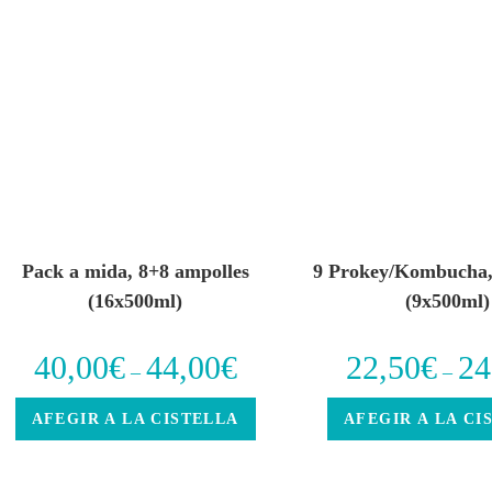
Pack a mida, 8+8 ampolles
9 Prokey/Kombucha, 
(16x500ml)
(9x500ml)
40,00
€
44,00
€
22,50
€
24
–
–
AFEGIR A LA CISTELLA
AFEGIR A LA CI