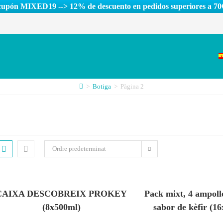
cupón MIXED19 --> 12% de descuento en pedidos superiores a 70
>
Botiga
>
Pàgina 2
Ordre predeterminat
CAIXA DESCOBREIX PROKEY
Pack mixt, 4 ampoll
(8x500ml)
sabor de kèfir (1