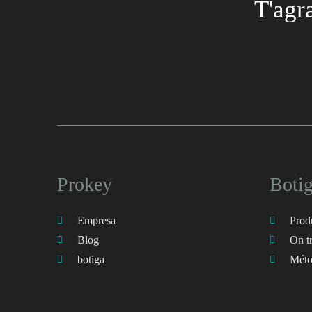
T'agr
Prokey
Boti
Empresa
Prod
Blog
On t
botiga
Méto