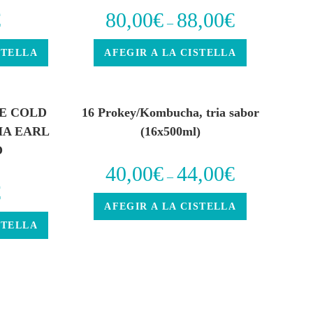
€
80,00
€
88,00
€
–
STELLA
AFEGIR A LA CISTELLA
DE COLD
16 Prokey/Kombucha, tria sabor
A EARL
(16x500ml)
O
40,00
€
44,00
€
–
€
AFEGIR A LA CISTELLA
STELLA