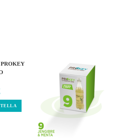
E PROKEY
O
€
STELLA