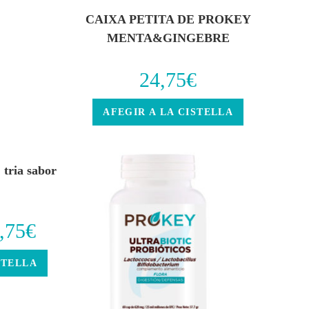
CAIXA PETITA DE PROKEY
MENTA&GINGEBRE
24,75
€
AFEGIR A LA CISTELLA
tria sabor
,75
€
STELLA