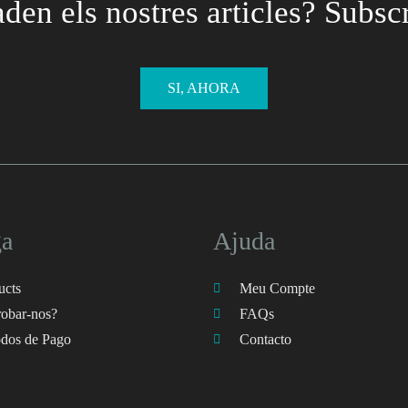
aden els nostres articles? Subscr
SI, AHORA
ga
Ajuda
ucts
Meu Compte
robar-nos?
FAQs
dos de Pago
Contacto