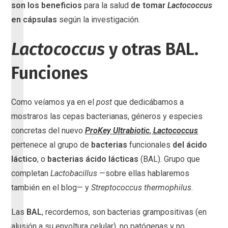
son los
beneficios
para la salud
de tomar
Lactococcus
en cápsulas
según la investigación.
Lactococcus
y otras BAL.
Funciones
Como veíamos ya en el
post
que dedicábamos a
mostraros las cepas bacterianas, géneros y especies
concretas del nuevo
ProKey Ultrabiotic
,
Lactococcus
pertenece al grupo de
bacterias
funcionales
del ácido
láctico
, o
bacterias ácido lácticas
(BAL). Grupo que
completan
Lactobacillus
—sobre ellas hablaremos
también en el blog— y
Streptococcus thermophilus
.
Las
BAL
, recordemos, son bacterias grampositivas (en
alusión a su envoltura celular), no patógenas y no