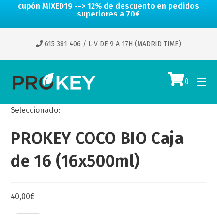
cupón MIXED19 --> 12% de descuento en pedidos
superiores a 70€
615 381 406
/ L-V DE 9 A 17H (MADRID TIME)
0
Seleccionado:
PROKEY COCO BIO Caja
de 16 (16x500ml)
40,00
€