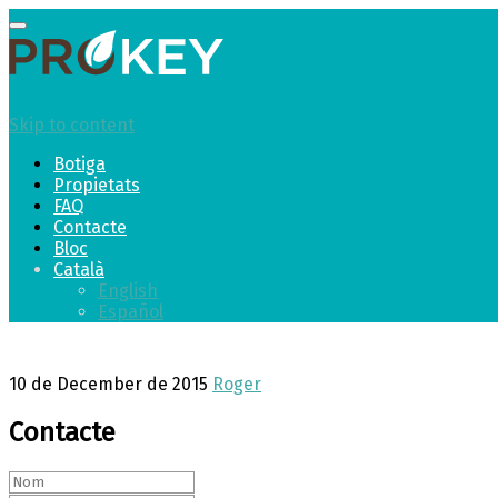
Toggle
navigation
Skip to content
Botiga
Propietats
FAQ
Contacte
Bloc
Català
English
Español
10 de December de 2015
Roger
Contacte